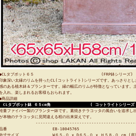
●CLタブポット６５ (FRP鉢シリーズ)
印象深い太縁のリムを持ったCL(コットライト)シリーズです。あっさりと
感のある植木鉢＆プランターです。縁の幅広のリムが特徴となっています。
を入れ、楽しまれるお客様もおられます。
●商品詳細
CLタブポット鉢 ６５cm角
( コットライトシリーズ 
軽量ファイバー製のプランター鉢です。素焼きテラコッタの風合いを追求し
が本物のテラコッタに見間違える程の出来栄えです。
-----------------------------------------
品番
EB-18045765
外寸サイズ
W６５.０ x D６５.０ x Ｈ５８.０ cm 