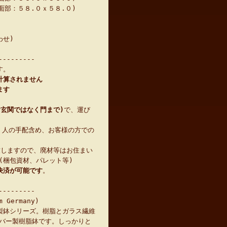
(底面部：５８.０ｘ５８.０)
わせ)
---------
す。
計算されません
ます
お玄関ではなく門まで)
で、運び
 人の手配含め、お客様の方での
致しますので、廃材等はお住まい
(梱包資材、パレット等)
決済が可能です
。
---------
 Germany)
製鉢シリーズ。樹脂とガラス繊維
バー製樹脂鉢です。しっかりと