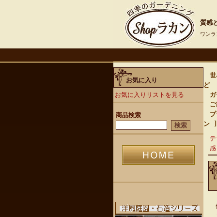
質感と
ワンラ
世界
お気に入り
ど
お気に入りリストを見る
ガー
ご家
プ
商品検索
ン 
テ
感