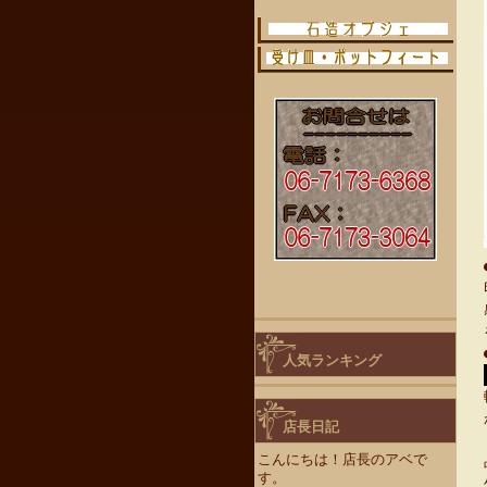
人気ランキング
店長日記
こんにちは！店長のアベで
す。