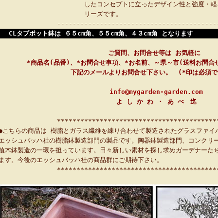
したコンセプトに立ったデザイン性と強度・軽
リーズです。
-----------------------------------------
CLタブポット鉢は ６５cm角、５５cm角、４３cm角 となります
ご質問、お問合せ等は お気軽に
*商品名(品番)、*お問合せ事項、*お名前、～県～市(送料お問合
下記のメールよりお問合せ下さい。 (*印は必須
info@mygarden-garden.com
よ し か わ ・ あ べ 迄
*****************************************
●こちらの商品は 樹脂とガラス繊維を練り合わせて製造されたグラスファイ
エッシュバッハ社の樹脂鉢製造部門の製品です。陶器鉢製造部門、コンクリ
植木鉢製造の一環を担っています。日々新しい素材を探し求めガーデナーた
ます。今後のエッシュバッハ社の商品群にご期待下さい。
*****************************************