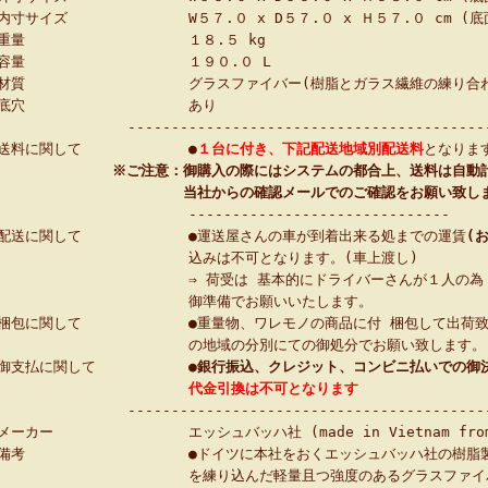
内寸サイズ
W５７.０ x D５７.０ x Ｈ５７.０ cm 
重量
１８.５ kg
容量
１９０.０ L
材質
グラスファイバー(樹脂とガラス繊維の練り合
底穴
あり
-----------------------------------------
送料に関して
●
１台に付き、
下記配送地域別配送料
となりま
※ご注意：御購入の際にはシステムの都合上、送料は自動
当社からの確認メールでのご確認をお願い致し
------------------------------
配送に関して
●運送屋さんの車が到着出来る処までの運賃
(
込みは不可となります。(車上渡し)
⇒ 荷受は 基本的にドライバーさんが１人の為
御準備でお願いいたします。
梱包に関して
●重量物、ワレモノの商品に付 梱包して出荷
の地域の分別にての御処分でお願い致します。
御支払に関して
●
銀行振込、クレジット、コンビニ払いでの御
代金引換は不可となります
-----------------------------------------
メーカー
エッシュバッハ社 (made in Vietnam from
備考
●ドイツに本社をおくエッシュバッハ社の樹脂
を練り込んだ軽量且つ強度のあるグラスファイ