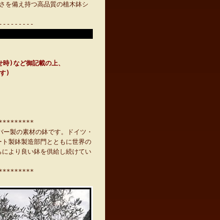
さを備え持つ高品質の植木鉢シ
---------
せ時)など御記載の上、
です)
*********
バー製の素材の鉢です。ドイツ・
ート製鉢製造部門とともに世界の
ちにより良い鉢を供給し続けてい
*********