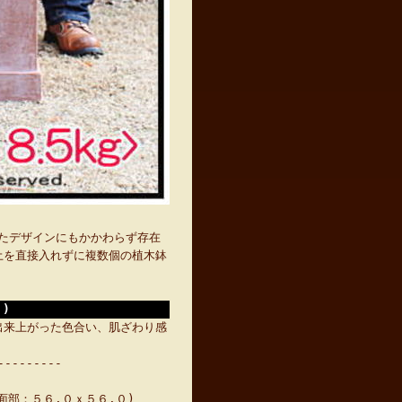
したデザインにもかかわらず存在
土を直接入れずに複数個の植木鉢
)
出来上がった色合い、肌ざわり感
---------
(底面部：５６.０ｘ５６.０)