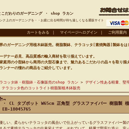
こだわりのガーデニング ・ shop ラカン
ンク上のガーデニングを・・お庭に出る時間が待ち遠しくなる通販サイト
カートをみる
｜
マイページへログイン
｜
ご利用案内
のガーデニング用植木鉢販売。樹脂製鉢、テラコッタ[素焼陶器]製鉢をは
デナー必見、高品質感の輸入商材を取り揃えています。
庭用の小型鉢から商用の大型石像まで、魅力あるこだわりの品々を取り揃
ランナーの憧れの商品をご紹介しています。
]
ラコッタ鉢・樹脂鉢・石像販売のshop ラカン
>
デザイン性ある軽量、堅
 テラコッタ色のコットライト樹脂製植木鉢販売
・ CL タブポット W65cm 正角型 グラスファイバー 樹脂製 
EB-18045765
優しい、柔らかいテラコッタの風合いで仕上がっているグラスファイバー製
まるで素焼テラコッタの出来栄えです。それでいて、軽量で堅牢な造り。安