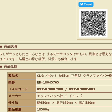
■ 商品説明
少しザラッとしたところなどは まるでテラコッタそのもの。樹脂とは思え
は上々です。結構どの様な場所、背景にも似合います。
■ 商品仕様
製品名
CLタブポット W65cm 正角型 グラスファイバー
型番
EB-18045765
ＪＡＮコード
8935078087900 / 8935078005003
メーカー
エッシュバッハ社 ( ドイツ )
外寸法
幅650mm × 奥行650mm × 高さ580mm
製品重量
18500g