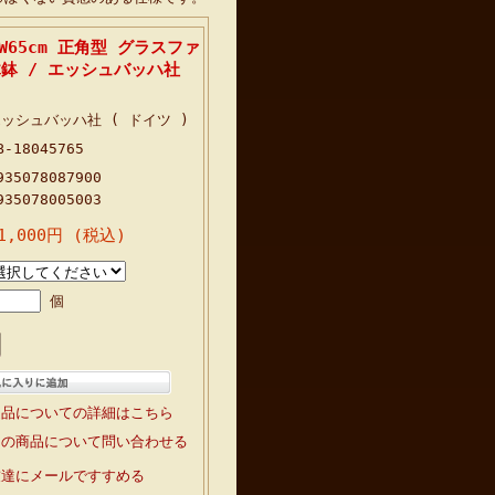
W65cm 正角型 グラスファ
鉢 / エッシュバッハ社
ッシュバッハ社 ( ドイツ )
B-18045765
935078087900
935078005003
1,000円 (税込)
個
返品についての詳細はこちら
この商品について問い合わせる
友達にメールですすめる