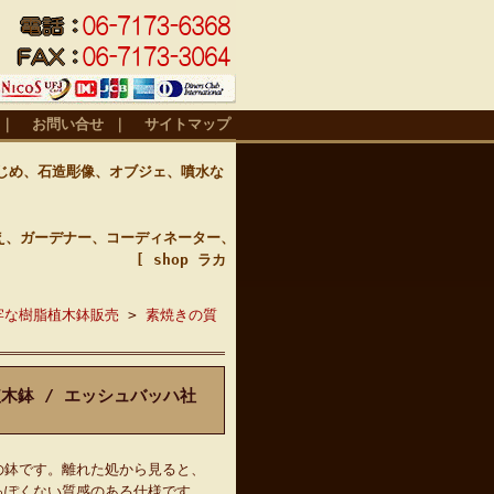
｜
お問い合せ
｜
サイトマップ
じめ、石造彫像、オブジェ、噴水な
え、ガーデナー、コーディネーター、
 [ shop ラカ
牢な樹脂植木鉢販売
>
素焼きの質
植木鉢 / エッシュバッハ社
の鉢です。離れた処から見ると、
っぽくない質感のある仕様です。