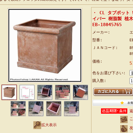
・ CL タブポット 
イバー 樹脂製 植木
EB-18045765
メーカー:
エ
型番:
E
ＪＡＮコード:
8
8
価格:
5
色をお選び下さい:
購入数:
拡大表示