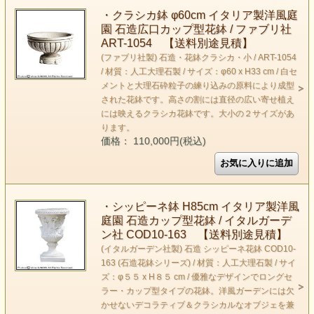
・クラシカ鉢 φ60cm イタリア製洋風庭
園 石造広口カップ型花鉢 / ファブリ社
ART-1054 【送料別途見積】
(ファブリ社製) 石造・花鉢クラシカ・小 / ART-1054
/ 材質：人工大理石製 / サイズ：φ60 x H33 cm / 白セ
メントと大理石砕粒子の練り込みの原料により成型
された花鉢です。高さの割には直径の広い寄せ植え
には映えるクラシカ花鉢です。大小の２サイズがあ
ります。
価格： 110,000円(税込)
・シッピーネ鉢 H85cm イタリア製洋風
庭園 石造カップ型花鉢 / イタルガーデ
ン社 COD10-163 【送料別途見積】
(イタルガーデン社製) 石造 シッピーネ花鉢 COD10-
163 (石造花鉢シリーズ) / 材質：人工大理石製 / サイ
ズ：φ５５ x H８５ cm / 優雅なデザインでロングセ
ラー・カップ型タイプの花鉢。洋風ガーデンには欠
かせないデコラティブ＆クラシカルなオブジェを兼