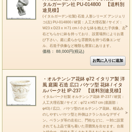
タルガーデン社 PU-014800 【送料別
途見積】
(イタルガーデン社製) 石造 人形シリーズ アンジェリ
コ(左) PU-014800 / 材質：人工大理石製 / サイズ：
W23 x D23 x Ｈ71 cm / 小さな鉢を抱えた子供像、左
右どちらかに鉢を持っており、設置場所によりお選
び下さい。庭に柔らかな雰囲気を持つ石像エンゼ
ル、石造子供像など種類も豊富にあります。
価格： 88,000円(税込)
・オルテンシア花鉢 φ72 イタリア製 洋
風 庭園 石造 広口 バケツ型 花鉢 / イタ
ルパーク社 IP-237 【送料別途見積】
イタルパーク社製 オルテンシア花鉢 IP-237 / 材質：
人工大理石製 / サイズ：φ72 x H57 cm (底面部：
φ43) / 広口、バケツ型のオルテンシア花鉢。植込み
のしやすいバケツ型と外側はクラシカルなデザイ
ン。ベランダ等の左右に、門柱などに、一対に設置
されても上品で落ち着いた雰囲気を出せます。台座