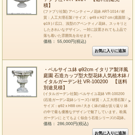
積】
(ファブリ社製) アベンティーノ花鉢 ART-1014 / 材
質：人工大理石製 / サイズ：φ49 x H27 cm (底面部：
φ19 ) / 広口、浅型のアベンティノ花鉢。スッキリと
したきれいなデザイン。一対に設置されても上品で
落ち着いた雰囲気を出せます。
価格： 55,000円(税込)
・ベルサイユ鉢 φ92cm イタリア製洋風
庭園 石造カップ型大型花鉢人気植木鉢 /
イタルガーデン社 VR-100200 【送料
別途見積】
(イタルガーデン社製) ベルサイユ花鉢 VR-100200
(石造ガーデン花鉢シリーズ) / 材質：人工大理石製 /
サイズ：φ92 x H88 cm / 大きく鉢の縁が反り返り 鉢
の中で最も優雅なデザインで魅了しています。欧風
ガーデンに とてもよく似合う石造シリーズの花鉢。
価格： 286,000円(税込)