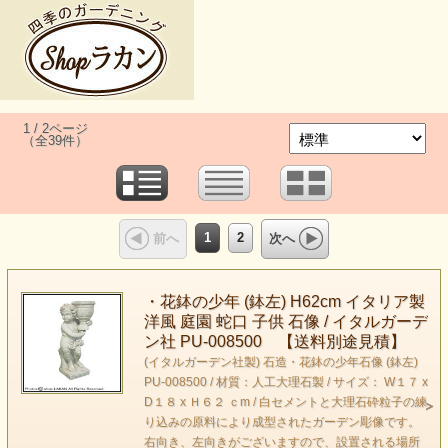
1 / 2ページ
（全39件）
1
2
前へ
次へ
・花鉢の少年 (鉢左) H62cm イタリア製
洋風 庭園 蛇口 子供 石像 / イタルガーデ
ン社 PU-008500 【送料別途見積】
(イタルガーデン社製) 石造・花鉢の少年石像 (鉢左)
PU-008500 / 材質：人工大理石製 / サイズ： W１７ x
D１８ x Ｈ６２ ｃm / 白セメントと大理石砕粒子の練
り込みの原料により成型されたガーデン彫像です。
右向き、左向きがございますので、設置される場所