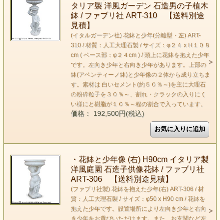
タリア製 洋風ガーデン 石造男の子植木
鉢 / ファブリ社 ART-310 【送料別途
見積】
(イタルガーデン社) 花鉢と少年(分離型・左) ART-
310 / 材質：人工大理石製 / サイズ：φ２４ x H１０８
cm ( ベース部：φ２４cm ) / 頭上に花鉢を抱えた少年
です。左向き少年と右向き少年があります。上部の
鉢(アベンティーノ鉢)と少年像の２体から成り立ちま
す。素材は 白いセメント(約５０％～)を主に大理石
の粉砕粒子を３０％～、割れ・クラックの入りにく
い様にと樹脂が１０％～程の割合で入っています。
価格： 192,500円(税込)
・花鉢と少年像 (右) H90cm イタリア製
洋風庭園 石造子供像花鉢 / ファブリ社
ART-306 【送料別途見積】
(ファブリ社製) 花鉢を抱えた少年(右) ART-306 / 材
質：人工大理石製 / サイズ：φ50 x H90 cm / 花鉢を
抱えた少年です。設置場所により左向き少年と右向
き少年をお選びいただけます。また、お玄関など左