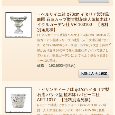
・ベルサイユ鉢 φ73cm イタリア製洋風
庭園 石造カップ型大型花鉢人気植木鉢 /
イタルガーデン社 VR-100100 【送料
別途見積】
(イタルガーデン社製) ベルサイユ花鉢 VR-100100 石
造ガーデン花鉢シリーズ / 材質：人工大理石製 / サイ
ズ：φ73 x H68cm ( ベース部：32x32 ) / 大きく鉢の
縁が反り返り 鉢の中で最も優雅なデザインで魅了し
ています。欧風ガーデンに とてもよく似合う石造シ
リーズの花鉢。
価格： 192,500円(税込)
・ビザンティーノ鉢 φ37cm イタリア製
石造 バケツ型 植木鉢 / パピーニ社
ART-1017 【送料別途見積】
(パピーニ社社) ビザンティーノ鉢37 ART1017 / 材
質：人工大理石製 / サイズ：φ37 x H35 cm ( 底面