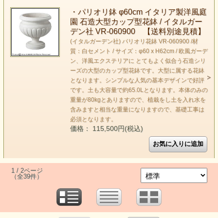
・パリオリ鉢 φ60cm イタリア製洋風庭
園 石造大型カップ型花鉢 / イタルガー
デン社 VR-060900 【送料別途見積】
(イタルガーデン社) パリオリ花鉢 VR-060900 /材
質：白セメント / サイズ：φ60 x H62cm / 欧風ガーデ
ン、洋風エクステリアに とてもよく似合う石造シリ
ーズの大型のカップ型花鉢です。大型に属する花鉢
となります。シンプルな人気の基本デザインで好評
です。土も大容量で約65.0Lとなります。本体のみの
重量が80kgとありますので、植栽をし土を入れ水を
含みますと相当な重量になりますので、基礎工事は
必須となります。
価格： 115,500円(税込)
1 / 2ページ
（全39件）