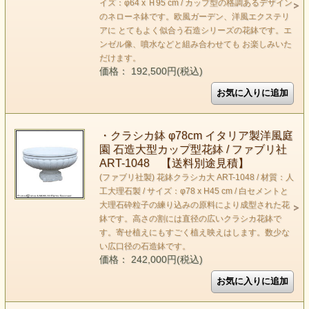
イズ：φ64 x Ｈ95 cm / カップ型の格調あるデザイン
のネローネ鉢です。欧風ガーデン、洋風エクステリ
アに とてもよく似合う石造シリーズの花鉢です。エ
ンゼル像、噴水などと組み合わせても お楽しみいた
だけます。
価格： 192,500円(税込)
・クラシカ鉢 φ78cm イタリア製洋風庭
園 石造大型カップ型花鉢 / ファブリ社
ART-1048 【送料別途見積】
(ファブリ社製) 花鉢クラシカ大 ART-1048 / 材質：人
工大理石製 / サイズ：φ78 x H45 cm / 白セメントと
大理石砕粒子の練り込みの原料により成型された花
鉢です。高さの割には直径の広いクラシカ花鉢で
す。寄せ植えにもすごく植え映えはします。数少な
い広口径の石造鉢です。
価格： 242,000円(税込)