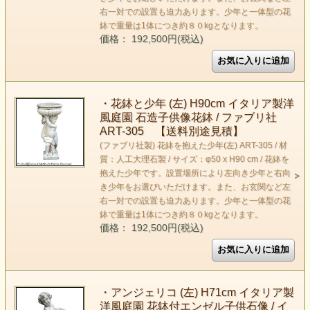
右一対での設置も迫力あります。少年と一体型の花
鉢で重量は1体につき約８０kgとなります。
価格： 192,500円(税込)
・花鉢と少年 (左) H90cm イタリア製洋
風庭園 石造子供像花鉢 / ファブリ社
ART-305 【送料別途見積】
(ファブリ社製) 花鉢を抱えた少年(左) ART-305 / 材
質：人工大理石製 / サイズ：φ50 x H90 cm / 花鉢を
抱えた少年です。設置場所により左向き少年と右向
き少年をお選びいただけます。また、お玄関など左
右一対での設置も迫力あります。少年と一体型の花
鉢で重量は1体につき約８０kgとなります。
価格： 192,500円(税込)
・アンジェリコ (左) H71cm イタリア製
洋風庭園 花鉢付エンゼル子供石像 / イ