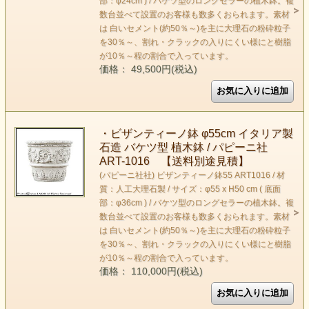
部：φ24cm ) / バケツ型のロングセラーの植木鉢。複
数台並べて設置のお客様も数多くおられます。素材
は 白いセメント(約50％～)を主に大理石の粉砕粒子
を30％～、割れ・クラックの入りにくい様にと樹脂
が10％～程の割合で入っています。
価格： 49,500円(税込)
・ビザンティーノ鉢 φ55cm イタリア製
石造 バケツ型 植木鉢 / パピーニ社
ART-1016 【送料別途見積】
(パピーニ社社) ビザンティーノ鉢55 ART1016 / 材
質：人工大理石製 / サイズ：φ55 x H50 cm ( 底面
部：φ36cm ) / バケツ型のロングセラーの植木鉢。複
数台並べて設置のお客様も数多くおられます。素材
は 白いセメント(約50％～)を主に大理石の粉砕粒子
を30％～、割れ・クラックの入りにくい様にと樹脂
が10％～程の割合で入っています。
価格： 110,000円(税込)