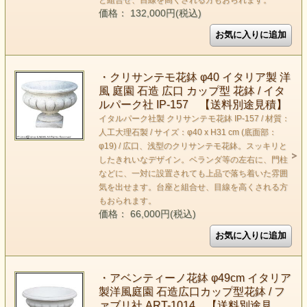
と組合せ、目線を高くされる方もおられます。
価格： 132,000円(税込)
・クリサンテモ花鉢 φ40 イタリア製 洋
風 庭園 石造 広口 カップ型 花鉢 / イタ
ルパーク社 IP-157 【送料別途見積】
イタルパーク社製 クリサンテモ花鉢 IP-157 / 材質：
人工大理石製 / サイズ：φ40 x H31 cm (底面部：
φ19) / 広口、浅型のクリサンテモ花鉢。スッキリと
したきれいなデザイン。ベランダ等の左右に、門柱
などに、一対に設置されても上品で落ち着いた雰囲
気を出せます。台座と組合せ、目線を高くされる方
もおられます。
価格： 66,000円(税込)
・アベンティーノ花鉢 φ49cm イタリア
製洋風庭園 石造広口カップ型花鉢 / フ
ァブリ社 ART-1014 【送料別途見