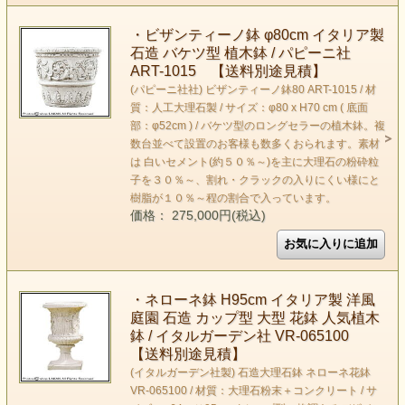
・ビザンティーノ鉢 φ80cm イタリア製
石造 バケツ型 植木鉢 / パピーニ社
ART-1015 【送料別途見積】
(パピーニ社社) ビザンティーノ鉢80 ART-1015 / 材
質：人工大理石製 / サイズ：φ80 x H70 cm ( 底面
部：φ52cm ) / バケツ型のロングセラーの植木鉢。複
数台並べて設置のお客様も数多くおられます。素材
は 白いセメント(約５０％～)を主に大理石の粉砕粒
子を３０％～、割れ・クラックの入りにくい様にと
樹脂が１０％～程の割合で入っています。
価格： 275,000円(税込)
・ネローネ鉢 H95cm イタリア製 洋風
庭園 石造 カップ型 大型 花鉢 人気植木
鉢 / イタルガーデン社 VR-065100
【送料別途見積】
(イタルガーデン社製) 石造大理石鉢 ネローネ花鉢
VR-065100 / 材質：大理石粉末＋コンクリート / サ