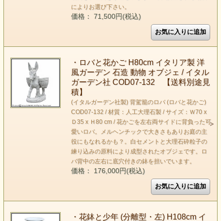
によりお選び下さい。
価格： 71,500円(税込)
・ロバと花かご H80cm イタリア製 洋
風ガーデン 石造 動物 オブジェ / イタル
ガーデン社 COD07-132 【送料別途見
積】
(イタルガーデン社製) 背駕籠のロバ (ロバと花かご)
COD07-132 / 材質：人工大理石製 / サイズ：Ｗ70 x
Ｄ35 x Ｈ80 cm / 花かごを左右両サイドに背負った可
愛いロバ。メルヘンチックで大きさもありお庭の主
役にもなれるかも？。白セメントと大理石砕粒子の
練り込みの原料により成型されたオブジェです。ロ
バ背中の左右に底穴付きの鉢を担いでいます。
価格： 176,000円(税込)
・花鉢と少年 (分離型・左) H108cm イ