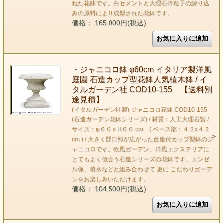
ねた花鉢です。白セメントと大理石砕粒子の練り込
みの原料により成型された花鉢です。
価格： 165,000円(税込)
・ジャニコロ鉢 φ60cm イタリア製洋風
庭園 石造カップ型花鉢人気植木鉢 / イ
タルガーデン社 COD10-155 【送料別
途見積】
(イタルガーデン社製) ジャニコロ花鉢 COD10-155
(石造ガーデン花鉢シリーズ) / 材質：人工大理石製 /
サイズ：φ６０ x H６０ cm ( ベース部：４２x４２
cm ) / 大きく開口部が広がった台座付カップ型鉢のジ
ャニコロです。欧風ガーデン、洋風エクステリアに
とてもよく似合う石造シリーズの花鉢です。エンゼ
ル像、噴水などと組み合わせて 更に こだわりガーデ
ンをお楽しみいただけます。
価格： 104,500円(税込)