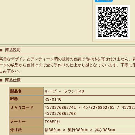
■ 商品説明
高貴なデザインとアンティーク調の独特の色調で他の鉢を寄せ付けません。
ークの成型から色付けまで全て手作りの仕上がり感となっています。丁寧に
しみ下さい。
■ 商品仕様
製品名
ループ - ラウンド40
型番
RS-0140
ＪＡＮコード
4573276862741 / 4573276862765 / 45732
4573276862703
メーカー
TC&RP社
外寸法
幅380mm × 奥行380mm × 高さ385mm