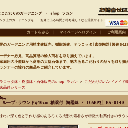
こだわりのガーデニング ・ shop ラカン
ンク上のガーデニングを・・お庭に出る時間が待ち遠しくなる通販サイト
カートをみる
｜
マイページへログイン
｜
ご利用案内
のガーデニング用植木鉢販売。樹脂製鉢、テラコッタ[素焼陶器]製鉢をは
デナー必見、高品質感の輸入商材を取り揃えています。
庭用の小型鉢から商用の大型石像まで、魅力あるこだわりの品々を取り揃
ランナーの憧れの商品をご紹介しています。
]
ラコッタ鉢・樹脂鉢・石像販売のshop ラカン
>
こだわりのハンドメイド
逸品鉢シリーズ
ループ-ラウンドφ40cm 釉薬付 陶器鉢 / TC&RP社 RS-0140
味わい深く色と手作り感のあるろくろ成形の素朴さが特徴の釉薬付きのラウ