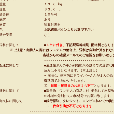
重量
１３.６ kg
容量
３３.０ Ｌ
適合鉢
１０号可
底穴
あり
材質
釉薬付陶器
色
上記選択ボタンよりお選び下さい
適合受皿
なし
-----------------------------------------
送料に関して
●
１台に付き、
下記配送地域別 配送料
となり
※ご注意：御購入の際にはシステムの都合上、送料は自動計算されな
当社からの確認メールでのご確認をお願い致し
------------------------------
配送に関して
●運送屋さんの車が到着出来る処までの運賃
(
込みは不可となります。(車上渡し)
⇒ 荷受は 基本的にドライバーさんが１人の為
御準備でお願いいたします。
又、
日曜・祝祭日のお届けも不可
となります。
梱包に関して
●重量物、ワレモノの商品に付 梱包して出荷
の地域の分別にての御処分でお願い致します。
御支払に関して
●
銀行振込、クレジット、コンビニ払いでの御
→
代金引換は不可となります
-----------------------------------------