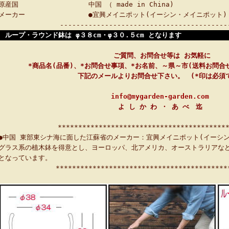
原産国
中国 （ made in China)
メーカー
●宜興メイニポット(イーシン・メイニポット)
-----------------------------------------
ループ・ラウンド鉢は φ３８cm・φ３０.５cm となります
ご質問、お問合せ等は お気軽に
*商品名(品番)、*お問合せ事項、*お名前、～県～市(送料お問合
下記のメールよりお問合せ下さい。 (*印は必須
info@mygarden-garden.com
よ し か わ ・ あ べ 迄
*****************************************
●中国 東部東シナ海に面した江蘇省のメーカー：宜興メイニポット(イーシ
グラス系の植木鉢を得意とし、ヨーロッパ、北アメリカ、オーストラリアな
となっています。
****************************************