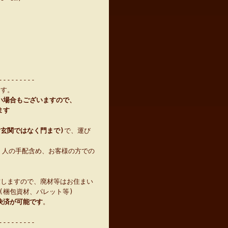
---------
ます。
い場合もございますので、
ます
お玄関ではなく門まで)
で、運び
 人の手配含め、お客様の方での
致しますので、廃材等はお住まい
(梱包資材、パレット等)
決済が可能です
。
---------