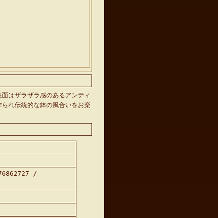
表面はザラザラ感のあるアンティ
作られ伝統的な鉢の風合いをお楽
76862727 /