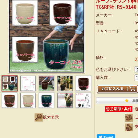
ループ-ラウンドφ40
TC&RP社 RS-0140
メーカー:
T
型番:
R
ＪＡＮコード:
4
4
4
4
価格:
2
色をお選び下さい:
購入数:
拡大表示