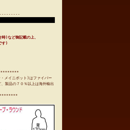
---------
せ時)など御記載の上、
です)
*********
ン・メイニポット)はファイバー
ど、製品の７０％以上は海外輸出
**********