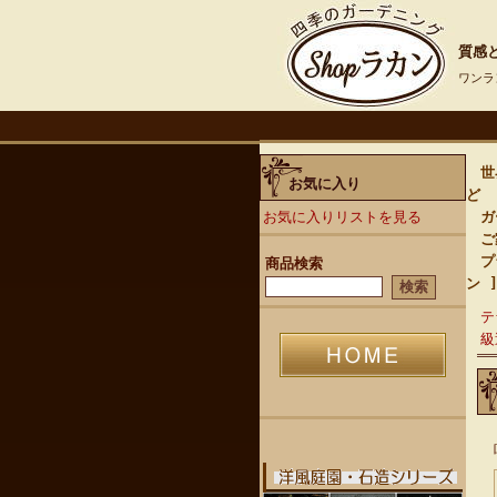
質感と
ワンラ
世界
お気に入り
ど
お気に入りリストを見る
ガー
ご家
プ
商品検索
ン 
テ
級