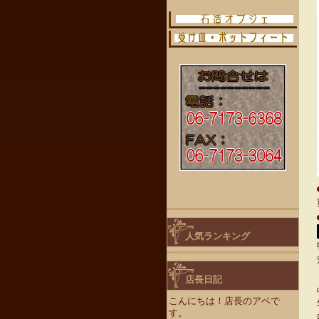
人気ランキング
店長日記
こんにちは！店長のアベで
す。