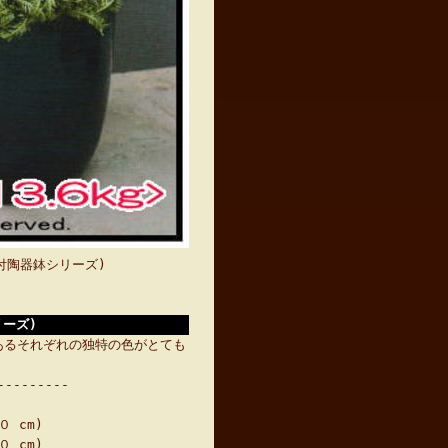
リーズ)
ズ)
あるそれぞれの独特の色がとても
---------
０ cm)
０ cm)