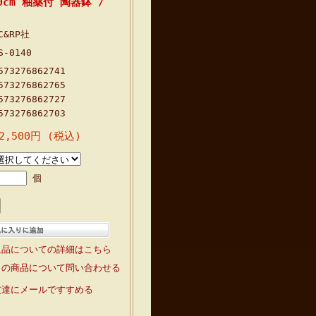
cm 釉薬付 陶器鉢 /
C&RP社
S-0140
573276862741
573276862765
573276862727
573276862703
2,500円 (税込)
個
返品についての詳細はこちら
この商品について問い合わせる
友達にメールですすめる