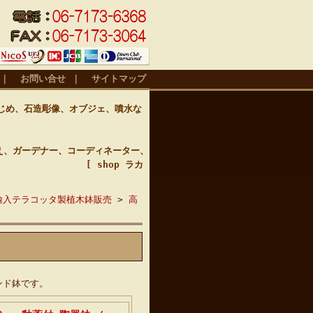
｜
お問い合せ
｜
サイトマップ
じめ、石造彫像、オブジェ、噴水な
え、ガーデナー、コーディネーター、
 [ shop ラカ
輸入テラコッタ製植木鉢販売
>
高
ンド鉢です。