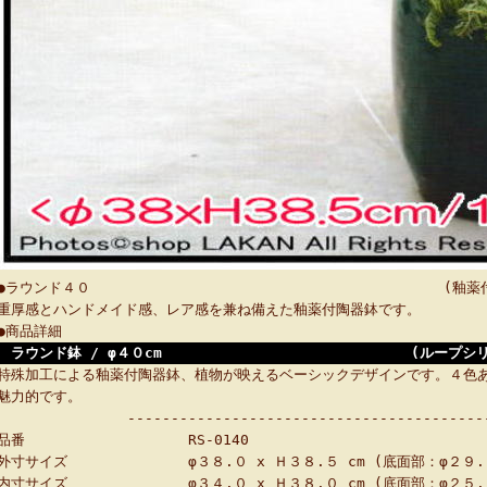
●ラウンド４０ (釉薬付陶器鉢シ
重厚感とハンドメイド感、レア感を兼ね備えた釉薬付陶器鉢です。
●商品詳細
ラウンド鉢 / φ４０cm (ループシリー
特殊加工による釉薬付陶器鉢、植物が映えるベーシックデザインです。４色
魅力的です。
-----------------------------------------
品番
RS-0140
外寸サイズ
φ３８.０ x Ｈ３８.５ cm (底面部：φ２９.
内寸サイズ
φ３４.０ x Ｈ３８.０ cm (底面部：φ２５.