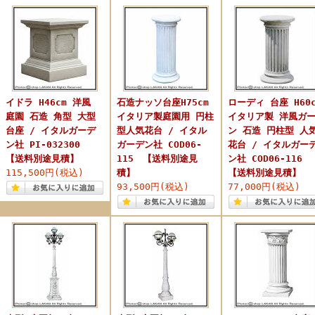
イドラ H46cm 洋風
石造ナッソ台座H75cm
ローディ 台座 H60c
庭園 石造 角型 大型
イタリア製庭園用 円柱
イタリア製 洋風ガ
台座 / イタルガーデ
型人気花台 / イタル
ン 石造 円柱型 人
ン社 PI-032300
ガーデン社 COD06-
花台 / イタルガー
【送料別途見積】
115 【送料別途見
ン社 COD06-116
115,500円(税込)
積】
【送料別途見積】
93,500円(税込)
77,000円(税込)