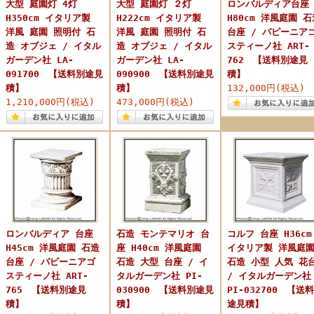
大型 庭園灯 4灯
大型 庭園灯 ２灯
ロンバルディア台座
H350cm イタリア製
H222cm イタリア製
H80cm 洋風庭園 石
洋風 庭園 照明付 石
洋風 庭園 照明付 石
台座 / パピーニア
造 オブジェ / イタル
造 オブジェ / イタル
スティーノ社 ART-
ガーデン社 LA-
ガーデン社 LA-
762 【送料別途見
091700 【送料別途見
090900 【送料別途見
積】
積】
積】
132,000円(税込)
1,210,000円(税込)
473,000円(税込)
ロンバルディア 台座
石造 モンテマリオ 台
コルフ 台座 H36cm
H45cm 洋風庭園 石造
座 H40cm 洋風庭園
イタリア製 洋風庭
台座 / パピーニアゴ
石造 大型 台座 / イ
石造 小型 人気 花
スティーノ社 ART-
タルガーデン社 PI-
/ イタルガーデン社
765 【送料別途見
030900 【送料別途見
PI-032700 【送
積】
積】
途見積】