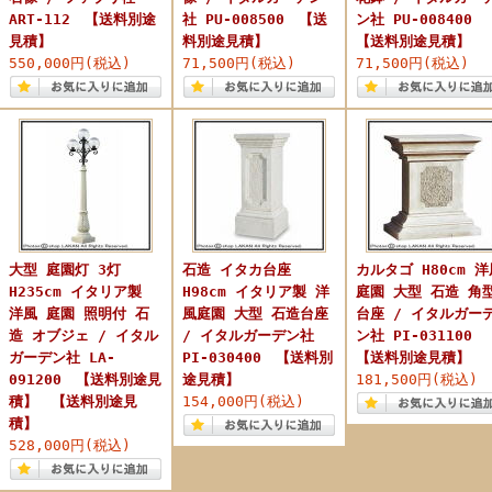
ART-112 【送料別途
社 PU-008500 【送
ン社 PU-008400
見積】
料別途見積】
【送料別途見積】
550,000円(税込)
71,500円(税込)
71,500円(税込)
大型 庭園灯 3灯
石造 イタカ台座
カルタゴ H80cm 洋
H235cm イタリア製
H98cm イタリア製 洋
庭園 大型 石造 角
洋風 庭園 照明付 石
風庭園 大型 石造台座
台座 / イタルガー
造 オブジェ / イタル
/ イタルガーデン社
ン社 PI-031100
ガーデン社 LA-
PI-030400 【送料別
【送料別途見積】
091200 【送料別途見
途見積】
181,500円(税込)
積】 【送料別途見
154,000円(税込)
積】
528,000円(税込)