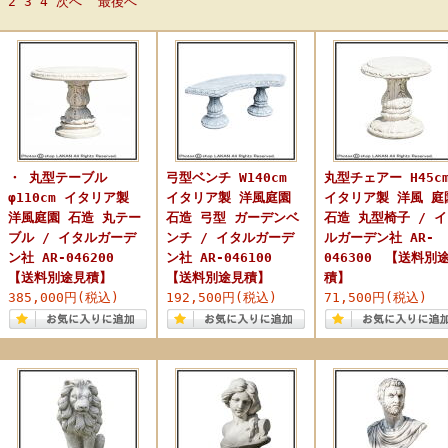
2
3
4
次へ
最後へ
・ 丸型テーブル
弓型ベンチ W140cm
丸型チェアー H45c
φ110cm イタリア製
イタリア製 洋風庭園
イタリア製 洋風 庭
洋風庭園 石造 丸テー
石造 弓型 ガーデンベ
石造 丸型椅子 / 
ブル / イタルガーデ
ンチ / イタルガーデ
ルガーデン社 AR-
ン社 AR-046200
ン社 AR-046100
046300 【送料別
【送料別途見積】
【送料別途見積】
積】
385,000円(税込)
192,500円(税込)
71,500円(税込)