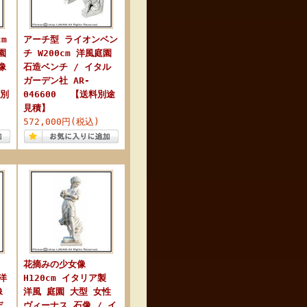
m
アーチ型 ライオンベン
園
チ W200cm 洋風庭園
像
石造ベンチ / イタル
ガーデン社 AR-
料別
046600 【送料別途
見積】
572,000円(税込)
花摘みの少女像
洋
H120cm イタリア製
像
洋風 庭園 大型 女性
デ
ヴィーナス 石像 / イ