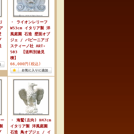
リ
・ ライオンレリーフ
ア
W53cm イタリア製 洋
壁
風庭園 石造 壁面オブ
ブ
ジェ / パピーニアゴ
送
スティーノ社 ART-
503 【送料別途見
積】
66,000円(税込)
リー
・ 海鷲(左向) H47cm
製
イタリア製 洋風庭園
ブ
石造 鳥オブジェ / イ