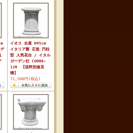
m
イオス 台座 H45cm
ーデ
イタリア製 石造 円柱
気
型 人気花台 / イタル
デ
ガーデン社 COD06-
120 【送料別途見
積】
71,500円(税込)