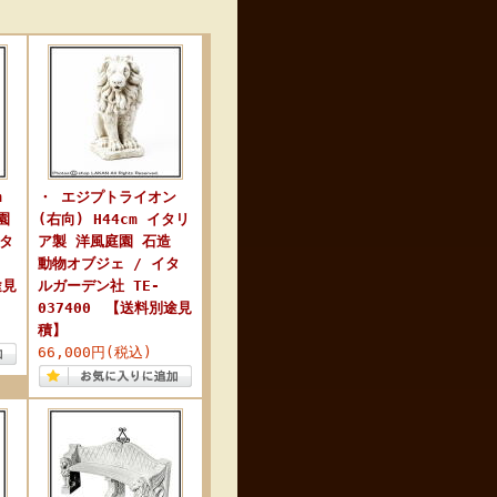
m
・ エジプトライオン
園
(右向) H44cm イタリ
イタ
ア製 洋風庭園 石造
動物オブジェ / イタ
途見
ルガーデン社 TE-
037400 【送料別途見
積】
66,000円(税込)