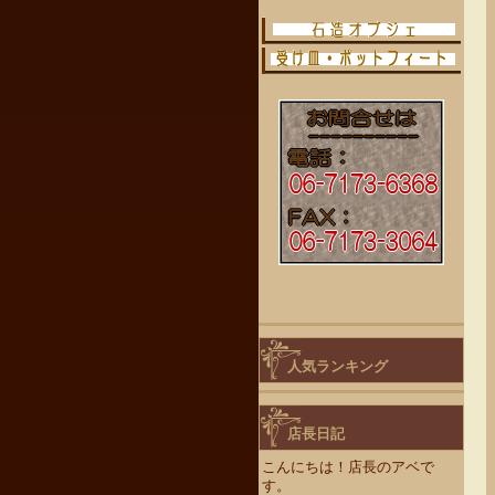
人気ランキング
店長日記
こんにちは！店長のアベで
す。