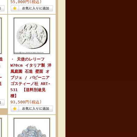
55,000円(税込)
造
・ 天使のレリーフ
製
W70cm イタリア製 洋
風庭園 石造 壁面 オ
ー
ブジェ / パピーニア
送
ゴスティーノ社 ART-
531 【送料別途見
積】
93,500円(税込)