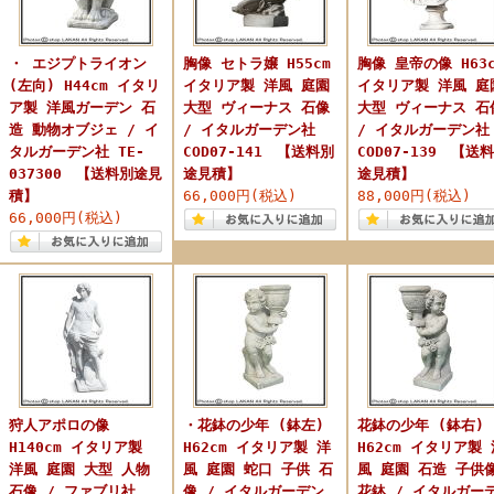
・ エジプトライオン
胸像 セトラ嬢 H55cm
胸像 皇帝の像 H63c
(左向) H44cm イタリ
イタリア製 洋風 庭園
イタリア製 洋風 庭
ア製 洋風ガーデン 石
大型 ヴィーナス 石像
大型 ヴィーナス 石
造 動物オブジェ / イ
/ イタルガーデン社
/ イタルガーデン社
タルガーデン社 TE-
COD07-141 【送料別
COD07-139 【送
037300 【送料別途見
途見積】
途見積】
積】
66,000円(税込)
88,000円(税込)
66,000円(税込)
狩人アポロの像
・花鉢の少年 (鉢左)
花鉢の少年 (鉢右)
H140cm イタリア製
H62cm イタリア製 洋
H62cm イタリア製 
洋風 庭園 大型 人物
風 庭園 蛇口 子供 石
風 庭園 石造 子供
石像 / ファブリ社
像 / イタルガーデン
花鉢 / イタルガー