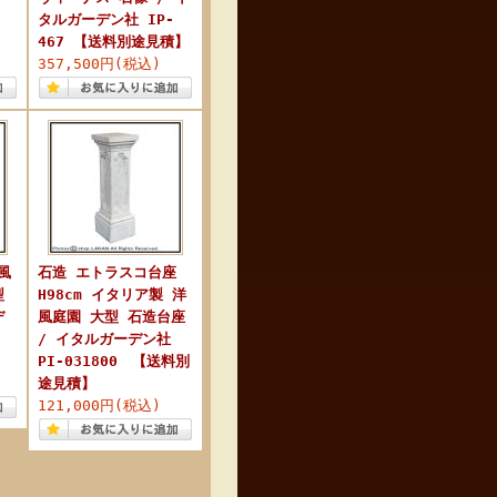
タルガーデン社 IP-
467 【送料別途見積】
357,500円(税込)
風
石造 エトラスコ台座
型
H98cm イタリア製 洋
デ
風庭園 大型 石造台座
/ イタルガーデン社
PI-031800 【送料別
途見積】
121,000円(税込)