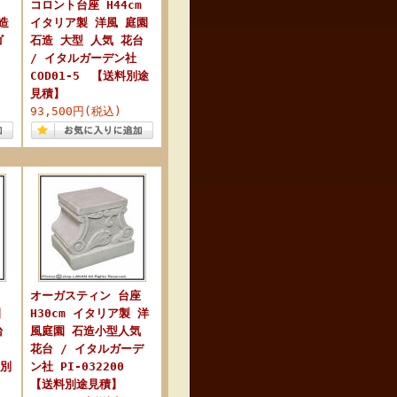
コロント台座 H44cm
造
イタリア製 洋風 庭園
ゴ
石造 大型 人気 花台
/ イタルガーデン社
COD01-5 【送料別途
見積】
93,500円(税込)
オーガスティン 台座
園
H30cm イタリア製 洋
台
風庭園 石造小型人気
花台 / イタルガーデ
料別
ン社 PI-032200
【送料別途見積】