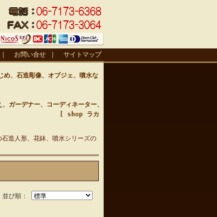
｜
お問い合せ
｜
サイトマップ
じめ、石造彫像、オブジェ、噴水な
え、ガーデナー、コーディネーター、
 [ shop ラカ
の石造人形、花鉢、噴水シリーズの
並び順：