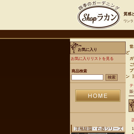
質感と
ワンラ
世界
お気に入り
ど
お気に入りリストを見る
ガー
ご家
プ
商品検索
ン 
テ
販