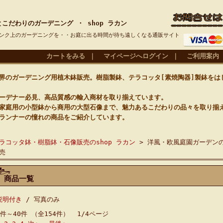
こだわりのガーデニング ・ shop ラカン
ンク上のガーデニングを・・お庭に出る時間が待ち遠しくなる通販サイト
カートをみる
｜
マイページへログイン
｜
ご利用案内
のガーデニング用植木鉢販売。樹脂製鉢、テラコッタ[素焼陶器]製鉢をは
デナー必見、高品質感の輸入商材を取り揃えています。
庭用の小型鉢から商用の大型石像まで、魅力あるこだわりの品々を取り揃
ランナーの憧れの商品をご紹介しています。
]
ラコッタ鉢・樹脂鉢・石像販売のshop ラカン
> 洋風・欧風庭園ガーデン
売
商品一覧
説明付き
/ 写真のみ
1件～40件 （全154件） 1/4ページ